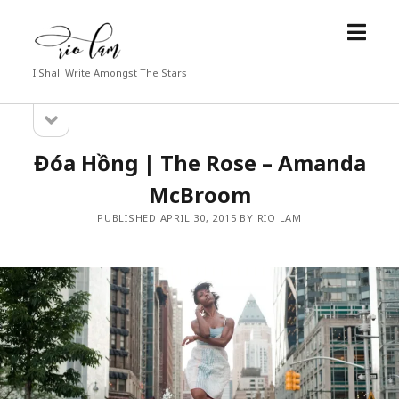
open
Rio
menu
Lam
I Shall Write Amongst The Stars
open
Sidebar
sidebar
Đóa Hồng | The Rose – Amanda
McBroom
PUBLISHED APRIL 30, 2015 BY RIO LAM