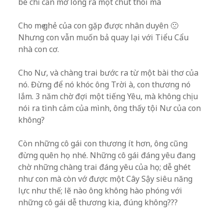
bé chỉ cần mở lòng ra một chút thôi mà
Cho mẹ ghẻ của con gặp được nhân duyên 🙁
Nhưng con vẫn muốn bả quay lại với Tiểu Cẩu
nhà con cơ.
Cho Nư, và chàng trai bước ra từ một bài thơ của
nó. Đừng để nó khóc ông Trời à, con thương nó
lắm. 3 năm chờ đợi một tiếng Yêu, mà không chịu
nói ra tình cảm của mình, ông thấy tội Nư của con
không?
Còn những cô gái con thương ít hơn, ông cũng
đừng quên họ nhé. Những cô gái đáng yêu đang
chờ những chàng trai đáng yêu của họ; dễ ghét
như con mà còn vớ được một Cây Sậy siêu năng
lực như thế; lẽ nào ông không hào phóng với
những cô gái dễ thương kia, đúng không???