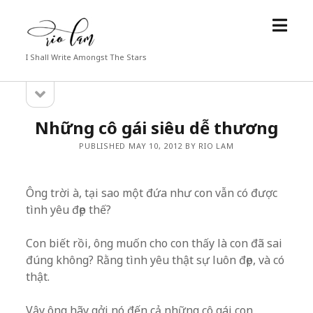
open
Rio
menu
Lam
I Shall Write Amongst The Stars
open
Sidebar
sidebar
Những cô gái siêu dễ thương
PUBLISHED MAY 10, 2012 BY RIO LAM
Ông trời à, tại sao một đứa như con vẫn có được
tình yêu đẹp thế?
Con biết rồi, ông muốn cho con thấy là con đã sai
đúng không? Rằng tình yêu thật sự luôn đẹp, và có
thật.
Vậy ông hãy gởi nó đến cả những cô gái con