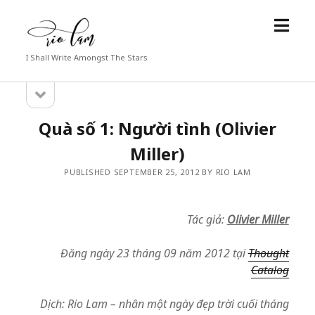
open
Rio
menu
Lam
I Shall Write Amongst The Stars
open
Sidebar
sidebar
Quà số 1: Người tình (Olivier
Miller)
PUBLISHED SEPTEMBER 25, 2012 BY RIO LAM
Tác giả:
Olivier Miller
Đăng ngày 23 tháng 09 năm 2012 tại
Thought
Catalog
Dịch: Rio Lam – nhân một ngày đẹp trời cuối tháng