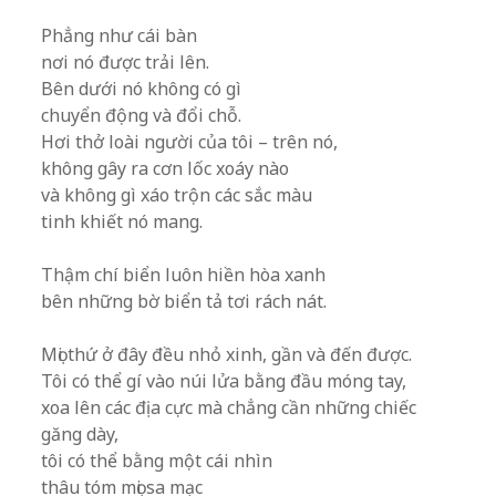
.
Phẳng như cái bàn
nơi nó được trải lên.
Bên dưới nó không có gì
chuyển động và đổi chỗ.
Hơi thở loài người của tôi – trên nó,
không gây ra cơn lốc xoáy nào
và không gì xáo trộn các sắc màu
tinh khiết nó mang.
.
Thậm chí biển luôn hiền hòa xanh
bên những bờ biển tả tơi rách nát.
.
Mọi thứ ở đây đều nhỏ xinh, gần và đến được.
Tôi có thể gí vào núi lửa bằng đầu móng tay,
xoa lên các địa cực mà chẳng cần những chiếc
găng dày,
tôi có thể bằng một cái nhìn
thâu tóm mọi sa mạc