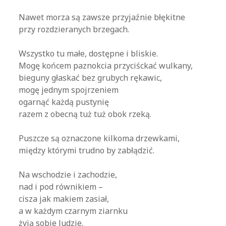
.
Nawet morza są zawsze przyjaźnie błękitne
przy rozdzieranych brzegach.
.
Wszystko tu małe, dostępne i bliskie.
Mogę końcem paznokcia przyciśckać wulkany,
bieguny głaskać bez grubych rękawic,
mogę jednym spojrzeniem
ogarnąć każdą pustynię
razem z obecną tuż tuż obok rzeką.
.
Puszcze są oznaczone kilkoma drzewkami,
między którymi trudno by zabłądzić.
.
Na wschodzie i zachodzie,
nad i pod równikiem –
cisza jak makiem zasiał,
a w każdym czarnym ziarnku
żyją sobie ludzie.