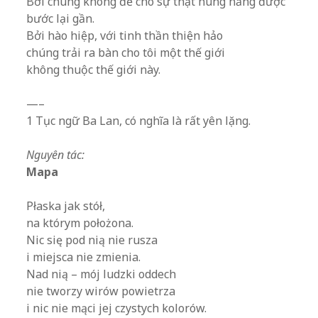
Bởi chúng không để cho sự thật hung hăng được
bước lại gần.
Bởi hào hiệp, với tinh thần thiện hảo
chúng trải ra bàn cho tôi một thế giới
không thuộc thế giới này.
.
—–
1 Tục ngữ Ba Lan, có nghĩa là rất yên lặng.
.
Nguyên tác:
Mapa
.
Płaska jak stół,
na którym położona.
Nic się pod nią nie rusza
i miejsca nie zmienia.
Nad nią – mój ludzki oddech
nie tworzy wirów powietrza
i nic nie mąci jej czystych kolorów.