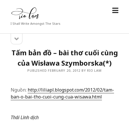
open
Rio
menu
Lam
I Shall Write Amongst The Stars
open
Sidebar
sidebar
Tấm bản đồ – bài thơ cuối cùng
của Wisława Szymborska(*)
PUBLISHED FEBRUARY 20, 2012 BY RIO LAM
Nguồn:
http://liliapl.blogspot.com/2012/02/tam-
ban-o-bai-tho-cuoi-cung-cua-wisawa.html
Thái Linh dịch
.