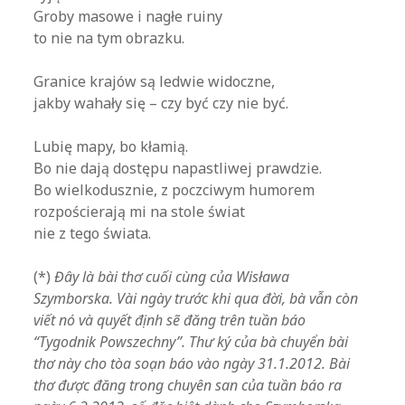
Groby masowe i nagłe ruiny
to nie na tym obrazku.
.
Granice krajów są ledwie widoczne,
jakby wahały się – czy być czy nie być.
.
Lubię mapy, bo kłamią.
Bo nie dają dostępu napastliwej prawdzie.
Bo wielkodusznie, z poczciwym humorem
rozpościerają mi na stole świat
nie z tego świata.
.
(*)
Đây là bài thơ cuối cùng của Wisława
Szymborska. Vài ngày trước khi qua đời, bà vẫn còn
viết nó và quyết định sẽ đăng trên tuần báo
“Tygodnik Powszechny”. Thư ký của bà chuyển bài
thơ này cho tòa soạn báo vào ngày 31.1.2012. Bài
thơ được đăng trong chuyên san của tuần báo ra