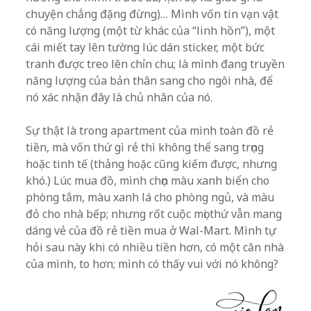
chuyện chẳng đặng đừng)… Mình vốn tin vạn vật
có năng lượng (một từ khác của “linh hồn”), một
cái miết tay lên tường lúc dán sticker, một bức
tranh được treo lên chỉn chu; là mình đang truyền
năng lượng của bản thân sang cho ngôi nhà, để
nó xác nhận đây là chủ nhân của nó.
Sự thật là trong apartment của mình toàn đồ rẻ
tiền, mà vốn thứ gì rẻ thì không thể sang trọng
hoặc tinh tế (thảng hoặc cũng kiếm được, nhưng
khó.) Lúc mua đồ, mình chọn màu xanh biển cho
phòng tắm, màu xanh lá cho phòng ngủ, và màu
đỏ cho nhà bếp; nhưng rốt cuộc mọi thứ vẫn mang
dáng vẻ của đồ rẻ tiền mua ở Wal-Mart. Mình tự
hỏi sau này khi có nhiều tiền hơn, có một căn nhà
của mình, to hơn; mình có thấy vui với nó không?