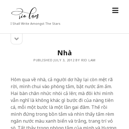
open
Rio
menu
Lam
I Shall Write Amongst The Stars
open
Sidebar
sidebar
Nhà
PUBLISHED JULY 3, 2012 BY RIO LAM
Hôm qua về nhà, cả người dơ hầy lại còn mệt rã
rời, mình chui vào phòng tắm, bật nước ấm ấm.
Hai bàn chân nhức nhói cả lên; mà đôi khi mình
vẫn nghĩ là không khác gì bước đi của nàng tiên
cá, mỗi một bước là một lần gai đâm. Thế rồi
mình đứng trong bồn tắm và nhìn thấy tấm rèm
ngăn nước màu xanh biển và trắng, trang trí vỏ
sò. Tất thảy trong phòng tắm của mình và Hương