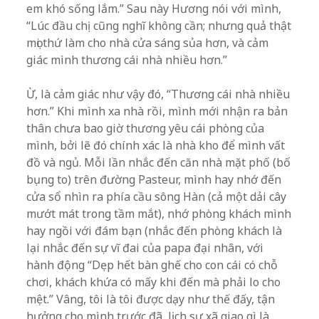
em khó sống lắm.” Sau này Hương nói với mình,
“Lúc đầu chị cũng nghĩ không cần; nhưng quả thật
mọi thứ làm cho nhà cửa sáng sủa hơn, và cảm
giác mình thương cái nhà nhiều hơn.”
Ừ, là cảm giác như vậy đó, “Thương cái nhà nhiều
hơn.” Khi mình xa nhà rồi, mình mới nhận ra bản
thân chưa bao giờ thương yêu cái phòng của
mình, bởi lẽ đó chính xác là nhà kho để mình vất
đồ và ngủ. Mỗi lần nhắc đến căn nhà mặt phố (bố
bụng to) trên đường Pasteur, mình hay nhớ đến
cửa sổ nhìn ra phía cầu sông Hàn (cả một dải cây
mướt mát trong tầm mắt), nhớ phòng khách mình
hay ngồi với đám bạn (nhắc đến phòng khách là
lại nhắc đến sự vĩ đai của papa đại nhân, với
hành động “Dẹp hết bàn ghế cho con cái có chỗ
chơi, khách khứa có mấy khi đến mà phải lo cho
mệt.” Vâng, tôi là tôi được dạy như thế đấy, tận
hưởng cho mình trước đã, lịch sự xã giao gì là