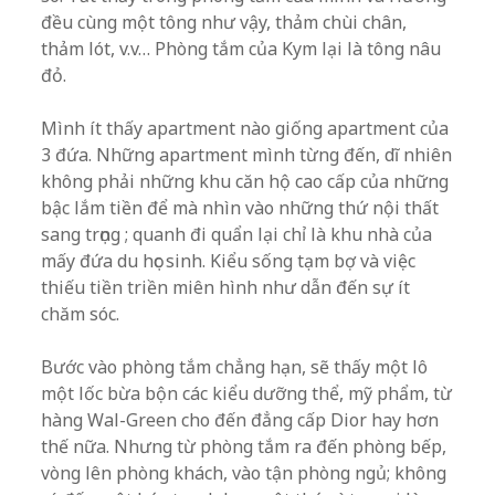
đều cùng một tông như vậy, thảm chùi chân,
thảm lót, v.v… Phòng tắm của Kym lại là tông nâu
đỏ.
Mình ít thấy apartment nào giống apartment của
3 đứa. Những apartment mình từng đến, dĩ nhiên
không phải những khu căn hộ cao cấp của những
bậc lắm tiền để mà nhìn vào những thứ nội thất
sang trọng ; quanh đi quẩn lại chỉ là khu nhà của
mấy đứa du học sinh. Kiểu sống tạm bợ và việc
thiếu tiền triền miên hình như dẫn đến sự ít
chăm sóc.
Bước vào phòng tắm chẳng hạn, sẽ thấy một lô
một lốc bừa bộn các kiểu dưỡng thể, mỹ phẩm, từ
hàng Wal-Green cho đến đẳng cấp Dior hay hơn
thế nữa. Nhưng từ phòng tắm ra đến phòng bếp,
vòng lên phòng khách, vào tận phòng ngủ; không