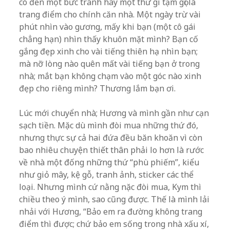
có đến một bức tranh hay một thứ gì tạm gọi là
trang điểm cho chính căn nhà. Một ngày trừ vài
phút nhìn vào gương, mấy khi bạn (một cô gái
chẳng hạn) nhìn thấy khuôn mặt mình? Bạn cố
gắng đẹp xinh cho vài tiếng thiên hạ nhìn bạn;
mà nỡ lòng nào quên mất vài tiếng bạn ở trong
nhà; mắt bạn không chạm vào một góc nào xinh
đẹp cho riêng mình? Thương lắm bạn ơi.
Lúc mới chuyển nhà; Hương và mình gần như cạn
sạch tiền. Mặc dù mình đòi mua những thứ đó,
nhưng thực sự cả hai đứa đều băn khoăn vì còn
bao nhiêu chuyện thiết thân phải lo hơn là rước
về nhà một đống những thứ “phù phiếm”, kiểu
như giỏ mây, kệ gỗ, tranh ảnh, sticker các thể
loại. Nhưng mình cứ nằng nặc đòi mua, Kym thì
chiều theo ý mình, sao cũng được. Thế là mình lải
nhải với Hương, “Bảo em ra đường không trang
điểm thì được; chứ bảo em sống trong nhà xấu xí,