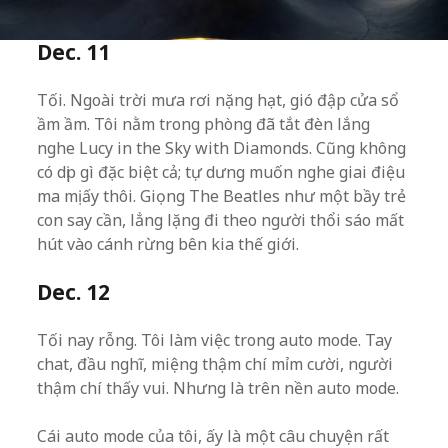
Dec. 11
Tối. Ngoài trời mưa rơi nặng hạt, gió đập cửa sổ
ầm ầm. Tôi nằm trong phòng đã tắt đèn lắng
nghe Lucy in the Sky with Diamonds. Cũng không
có dịp gì đặc biệt cả; tự dưng muốn nghe giai điệu
ma mị ấy thôi. Giọng The Beatles như một bầy trẻ
con say cần, lẳng lặng đi theo người thổi sáo mất
hút vào cánh rừng bên kia thế giới.
Dec. 12
Tối nay rỗng. Tôi làm việc trong auto mode. Tay
chat, đầu nghĩ, miệng thậm chí mỉm cười, người
thậm chí thấy vui. Nhưng là trên nền auto mode.
Cái auto mode của tôi, ấy là một câu chuyện rất