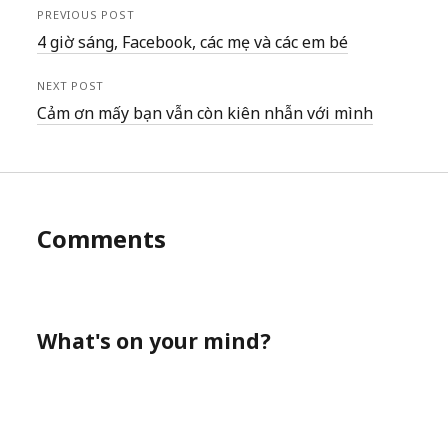
w
i
w
n
n
n
PREVIOUS POST
i
n
i
d
d
e
n
d
n
o
o
w
4 giờ sáng, Facebook, các mẹ và các em bé
d
o
d
w
w
w
o
w
o
)
)
i
w
)
w
n
)
)
d
NEXT POST
o
w
Cảm ơn mấy bạn vẫn còn kiên nhẫn với mình
)
Comments
What's on your mind?