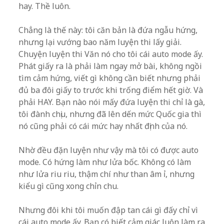
hay. Thề luôn.
Chẳng là thế này: tôi căn bản là đứa ngẫu hứng,
nhưng lại vướng bao năm luyện thi lấy giải.
Chuyện luyện thi Văn nó cho tôi cái auto mode ấy.
Phát giấy ra là phải làm ngay mở bài, không ngồi
tìm cảm hứng, viết gì không cần biết nhưng phải
đủ ba đôi giấy to trước khi trống điểm hết giờ. Và
phải HAY. Bạn nào nói mấy đứa luyện thi chỉ là gà,
tôi đành chịu, nhưng đã lên dến mức Quốc gia thì
nó cũng phải có cái mức hay nhất định của nó.
Nhờ đều đặn luyện như vậy mà tôi có được auto
mode. Có hứng làm như lửa bốc. Không có làm
như lửa riu riu, thậm chí như than âm ỉ, nhưng
kiểu gì cũng xong chỉn chu.
Nhưng đôi khi tôi muốn đập tan cái gì đấy chỉ vì
cái auto mode ấy. Bạn có biết cảm giác luôn làm ra