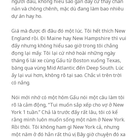
người đâu, không hiểu sao gần đây cứ thấy chán
nản và chông chênh, mặc dù đang làm bao nhiêu
dự án hay ho.
Giá mà được đi đâu đó một lúc. Tôi hết thích New
England rồi. Đi Maine hay New Hampshire thì vui
đấy nhưng không hiểu sao giờ trong tôi chẳng
đọng lại mấy. Tôi lại cứ nhớ hoài những ngày
tháng 6 lái xe cùng Gấu từ Boston xuống Texas,
băng qua vùng Mid Atlantic đến Deep South. Lúc
ấy lại vui hơn, không rõ tại sao. Chắc vì trên trời
có nắng.
Nói mới nhớ có một hôm Gấu nói một câu làm tôi
rõ là cảm động, “Tui muốn sắp xếp cho vợ ở New
York 1 tuần.” Chả là trước đấy rất lâu, tôi có kể
rằng mình luôn muốn sống một năm ở New York.
Rồi thôi. Tôi không ham gì New York cả, nhưng
một năm ở đó hẳn rất thú vị. Bây giờ chuyện đó xa