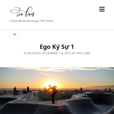
open
Rio
menu
Lam
I Shall Write Amongst The Stars
open
Sidebar
sidebar
Ego Ký Sự 1
PUBLISHED DECEMBER 14, 2015 BY RIO LAM