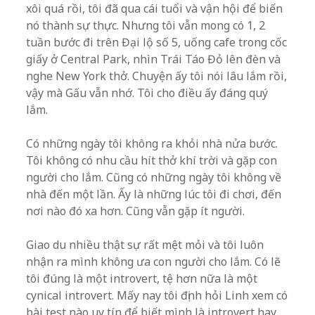
xôi quá rồi, tôi đã qua cái tuổi và vận hội để biến
nó thành sự thực. Nhưng tôi vẫn mong có 1, 2
tuần bước đi trên Đại lộ số 5, uống cafe trong cốc
giấy ở Central Park, nhìn Trái Táo Đỏ lên đèn và
nghe New York thở. Chuyện ấy tôi nói lâu lắm rồi,
vậy mà Gấu vẫn nhớ. Tôi cho điều ấy đáng quý
lắm.
Có những ngày tôi không ra khỏi nhà nửa bước.
Tôi không có nhu cầu hít thở khí trời và gặp con
người cho lắm. Cũng có những ngày tôi không về
nhà đến một lần. Ấy là những lúc tôi đi chơi, đến
nơi nào đó xa hơn. Cũng vẫn gặp ít người.
Giao du nhiều thật sự rất mệt mỏi và tôi luôn
nhận ra mình không ưa con người cho lắm. Có lẽ
tôi đúng là một introvert, tệ hơn nữa là một
cynical introvert. Mấy nay tôi định hỏi Linh xem có
bài test nào uy tín để biết mình là introvert hay