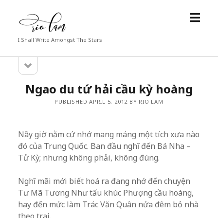
open
Rio
menu
Lam
I Shall Write Amongst The Stars
open
Sidebar
sidebar
Ngao du tứ hải cầu kỳ hoàng
PUBLISHED APRIL 5, 2012 BY RIO LAM
Nãy giờ nằm cứ nhớ mang máng một tích xưa nào
đó của Trung Quốc. Ban đầu nghĩ đến Bá Nha –
Tử Kỳ; nhưng không phải, không đúng.
Nghĩ mãi mới biết hoá ra đang nhớ đến chuyện
Tư Mã Tương Như tấu khúc Phượng cầu hoàng,
hay đến mức làm Trác Văn Quân nửa đêm bỏ nhà
theo trai.