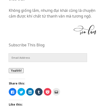
Không giống lắm, nhưng đại khái cũng là chuyện
cảm được khí chất từ thanh văn mà tương ngộ.
Subscribe This Blog
Email
Address
Yeahhh!
Share this:
C
C
C
C
C
C
l
l
l
l
l
l
i
i
i
i
i
i
c
c
c
c
c
c
k
k
k
k
k
k
Like this:
t
t
t
t
t
t