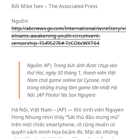
Bởi Mike Ives – The Associated Press
Nguồn:
http://abcnews.go.com/International/wireStory/vi
etnams-awakening-youth-circumvent-
censorship-15495276#.TzCObcWXT64
Nguồn: AP| Trong bức ảnh được chụp vào
thứ Hai, ngày 30 tháng 1, thanh niên Việt
Nam chơi game online tại Cyzone, một
trong những trung tâm game lớn nhất Hà
Nội. (AP Photo/ Na Son Nguyen)
Hà Nội, Việt Nam – (AP) — Khi sinh viên Nguyen
Hong Nhung nhìn thấy “Sát thủ đầu mưng mủ”
trên một chiếc smartphone, cô cũng muốn có
quyển sách minh họa bị cấm đó. Mặc dù những