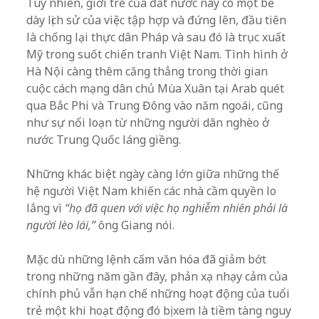
Tuy nhiên, giới trẻ của đất nước này có một bề
dày lịch sử của việc tập hợp và đứng lên, đầu tiên
là chống lại thực dân Pháp và sau đó là trục xuất
Mỹ trong suốt chiến tranh Việt Nam. Tình hình ở
Hà Nội càng thêm căng thẳng trong thời gian
cuộc cách mạng dân chủ Mùa Xuân tại Arab quét
qua Bắc Phi và Trung Đông vào năm ngoái, cũng
như sự nổi loạn từ những người dân nghèo ở
nước Trung Quốc láng giềng.
Những khác biệt ngày càng lớn giữa những thế
hệ người Việt Nam khiến các nhà cầm quyền lo
lắng vì
“họ đã quen với việc họ nghiễm nhiên phải là
người lèo lái,”
ông Giang nói.
Mặc dù những lệnh cấm văn hóa đã giảm bớt
trong những năm gần đây, phản xạ nhạy cảm của
chính phủ vẫn hạn chế những hoạt động của tuổi
trẻ một khi hoạt động đó bị xem là tiềm tàng nguy