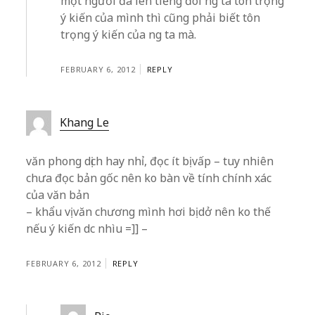
một người đã lên tiếng đòi ng ta tôn trọng
ý kiến của mình thì cũng phải biết tôn
trọng ý kiến của ng ta mà.
FEBRUARY 6, 2012
REPLY
Khang Le
văn phong dịch hay nhỉ, đọc ít bị vấp – tuy nhiên
chưa đọc bản gốc nên ko bàn về tính chính xác
của văn bản
– khẩu vị văn chương mình hơi bị dở nên ko thế
nếu ý kiến dc nhìu =]] –
FEBRUARY 6, 2012
REPLY