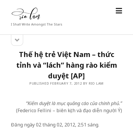
open
Rio
menu
Lam
I Shall Write Amongst The Stars
open
Sidebar
sidebar
Thế hệ trẻ Việt Nam – thức
tỉnh và “lách” hàng rào kiểm
duyệt [AP]
PUBLISHED FEBRUARY 7, 2012 BY RIO LAM
“Kiểm duyệt là mục quảng cáo của chính phủ.”
(Federico Fellini – biên kịch và đạo diễn người Ý)
Đăng ngày 02 tháng 02, 2012, 2:51 sáng.