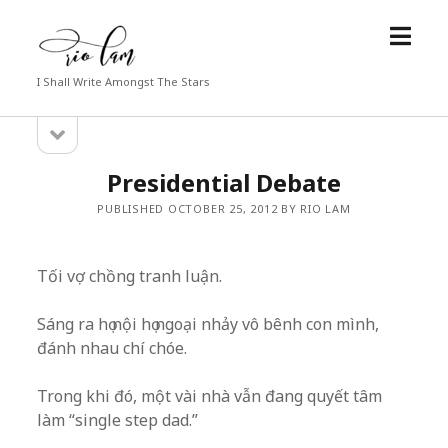
open
Rio
menu
Lam
I Shall Write Amongst The Stars
open
Sidebar
sidebar
Presidential Debate
PUBLISHED OCTOBER 25, 2012 BY RIO LAM
Tối vợ chồng tranh luận.
Sáng ra họ nội họ ngoại nhảy vô bênh con mình,
đánh nhau chí chóe.
Trong khi đó, một vài nhà vẫn đang quyết tâm
làm “single step dad.”