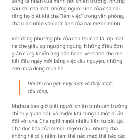
sống cá nhân của mình nơi chiến trường, nhưng
sau khi cha mất, những người lính của cha nói
rằng họ biết khi cha “làm việc” trong văn phòng,
cha luôn nhìn vào bức ảnh của hai mẹ con mình.
Vóc dáng phương phi của cha thực ra là lớp mặt
nạ che giấu sự ngượng ngùng. Những điều đơn
giản cũng khiến ông hân hoan: vẽ tranh cho mẹ,
bắt đầu ngày mới bằng việc cầu nguyện, những
cơn mưa dông mùa hè.
Đôi khi con gặp may mắn và thấy được
cầu vồng.
Mẹ chưa bao giờ biết người chiến binh can trường
chỉ huy quân đội, và mẹ đôi khi cũng là một bí ẩn
đối với cha. Cha nghĩ mẹ nói nhiều liên tu bất tật.
Cha đọc báo của mẹ nếu mẹ yêu cầu, nhưng cha
không hề có ý niệm làm thế nào mẹ có thể báo cáo