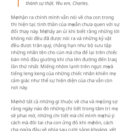
thành sự thật. Yêu em, Charles.
Mẹ nhận ra chính mình vẫn nói về cha con trong
thì hiện tại; tinh thần của mẹ vẫn chưa quen với sự
đổi thay này. Mẹ thấy an ủi khi biết rằng những lời
không nói đều đã được nói ra và những kỷ vật
đều được trân quý, chẳng hạn như bộ sưu tập
những nhãn tên cho cún mà cha để lại trên chiếc
bàn nhỏ đầu giường khi cha lên đường đến Iraq
lần thứ nhất. Miếng nhôm lạnh trên ngực mẹ và
tiếng leng keng của những chiếc nhãn khiến mẹ
cảm giác như thể sự hiện diện của cha vẫn còn
nơi này.
Mẹ nhớ tất cả những gì thuộc về cha và mẹ cũng sợ
rằng ngày nào đó những chi tiết trong tâm trí mẹ
sẽ phai mờ, những chi tiết mà chỉ mình mẹ chú ý:
cách mà đôi tai cha con ửng đỏ khi mẹ hôn, cách
cha ngửa đầu về phía sau cười sảng khoáng, vết