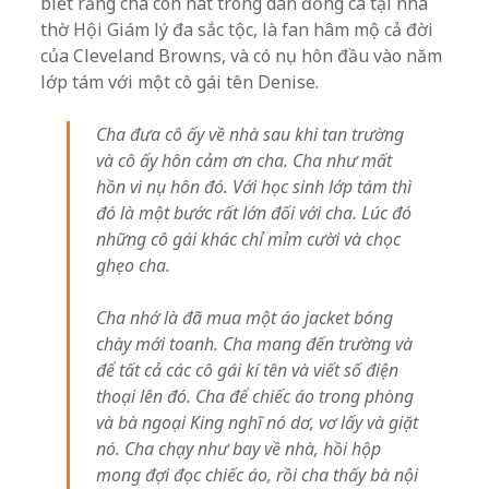
biết rằng cha con hát trong dàn đồng ca tại nhà
thờ Hội Giám lý đa sắc tộc, là fan hâm mộ cả đời
của Cleveland Browns, và có nụ hôn đầu vào năm
lớp tám với một cô gái tên Denise.
Cha đưa cô ấy về nhà sau khi tan trường
và cô ấy hôn cảm ơn cha. Cha như mất
hồn vì nụ hôn đó. Với học sinh lớp tám thì
đó là một bước rất lớn đối với cha. Lúc đó
những cô gái khác chỉ mỉm cười và chọc
ghẹo cha.
Cha nhớ là đã mua một áo jacket bóng
chày mới toanh. Cha mang đến trường và
để tất cả các cô gái kí tên và viết số điện
thoại lên đó. Cha để chiếc áo trong phòng
và bà ngoại King nghĩ nó dơ, vơ lấy và giặt
nó. Cha chạy như bay về nhà, hồi hộp
mong đợi đọc chiếc áo, rồi cha thấy bà nội