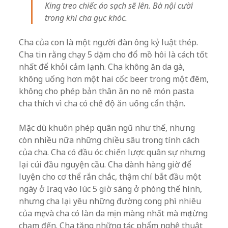
King treo chiếc áo sạch sẽ lên. Bà nội cười
trong khi cha gục khóc.
Cha của con là một người đàn ông kỷ luật thép.
Cha tin rằng chạy 5 dặm cho đổ mồ hôi là cách tốt
nhất để khỏi cảm lạnh. Cha không ăn da gà,
không uống hơn một hai cốc beer trong một đêm,
không cho phép bản thân ăn no nê món pasta
cha thích vì cha có chế độ ăn uống cẩn thận.
Mặc dù khuôn phép quân ngũ như thế, nhưng
còn nhiều nữa những chiều sâu trong tính cách
của cha. Cha có đầu óc chiến lược quân sự nhưng
lại cúi đầu nguyện cầu. Cha dành hàng giờ để
luyện cho cơ thể rắn chắc, thậm chí bắt đầu một
ngày ở Iraq vào lúc 5 giờ sáng ở phòng thể hình,
nhưng cha lại yêu những đường cong phì nhiêu
của mẹ, và cha có làn da mịn màng nhất mà mẹ từng
chạm đến. Cha tặng những tác phẩm nghệ thuật