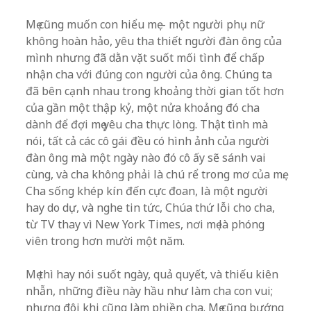
Mẹ cũng muốn con hiểu mẹ – một người phụ nữ
không hoàn hảo, yêu tha thiết người đàn ông của
mình nhưng đã dằn vặt suốt mối tình để chấp
nhận cha với đúng con người của ông. Chúng ta
đã bên cạnh nhau trong khoảng thời gian tốt hơn
của gần một thập kỷ, một nửa khoảng đó cha
dành để đợi mẹ yêu cha thực lòng. Thật tình mà
nói, tất cả các cô gái đều có hình ảnh của người
đàn ông mà một ngày nào đó cô ấy sẽ sánh vai
cùng, và cha không phải là chú rể trong mơ của mẹ.
Cha sống khép kín đến cực đoan, là một người
hay do dự, và nghe tin tức, Chúa thứ lỗi cho cha,
từ TV thay vì New York Times, nơi mẹ là phóng
viên trong hơn mười một năm.
Mẹ thì hay nói suốt ngày, quả quyết, và thiếu kiên
nhẫn, những điều này hầu như làm cha con vui;
nhưng đôi khi cũng làm phiền cha. Mẹ cũng bướng