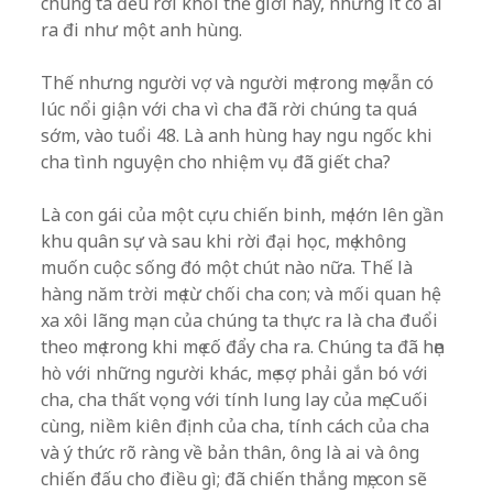
chúng ta đều rời khỏi thế giới này, nhưng ít có ai
ra đi như một anh hùng.
Thế nhưng người vợ và người mẹ trong mẹ vẫn có
lúc nổi giận với cha vì cha đã rời chúng ta quá
sớm, vào tuổi 48. Là anh hùng hay ngu ngốc khi
cha tình nguyện cho nhiệm vụ đã giết cha?
Là con gái của một cựu chiến binh, mẹ lớn lên gần
khu quân sự và sau khi rời đại học, mẹ không
muốn cuộc sống đó một chút nào nữa. Thế là
hàng năm trời mẹ từ chối cha con; và mối quan hệ
xa xôi lãng mạn của chúng ta thực ra là cha đuổi
theo mẹ trong khi mẹ cố đẩy cha ra. Chúng ta đã hẹn
hò với những người khác, mẹ sợ phải gắn bó với
cha, cha thất vọng với tính lung lay của mẹ. Cuối
cùng, niềm kiên định của cha, tính cách của cha
và ý thức rõ ràng về bản thân, ông là ai và ông
chiến đấu cho điều gì; đã chiến thắng mẹ; con sẽ