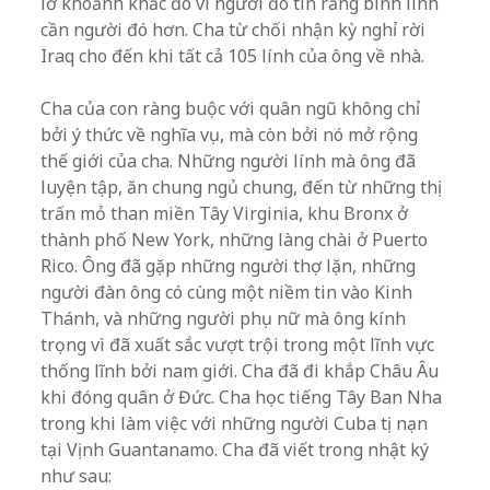
lỡ khoảnh khắc đó vì người đó tin rằng binh lính
cần người đó hơn. Cha từ chối nhận kỳ nghỉ rời
Iraq cho đến khi tất cả 105 lính của ông về nhà.
Cha của con ràng buộc với quân ngũ không chỉ
bởi ý thức về nghĩa vụ, mà còn bởi nó mở rộng
thế giới của cha. Những người lính mà ông đã
luyện tập, ăn chung ngủ chung, đến từ những thị
trấn mỏ than miền Tây Virginia, khu Bronx ở
thành phố New York, những làng chài ở Puerto
Rico. Ông đã gặp những người thợ lặn, những
người đàn ông có cùng một niềm tin vào Kinh
Thánh, và những người phụ nữ mà ông kính
trọng vì đã xuất sắc vượt trội trong một lĩnh vực
thống lĩnh bởi nam giới. Cha đã đi khắp Châu Âu
khi đóng quân ở Đức. Cha học tiếng Tây Ban Nha
trong khi làm việc với những người Cuba tị nạn
tại Vịnh Guantanamo. Cha đã viết trong nhật ký
như sau: