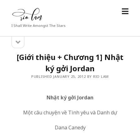
open
Rio
menu
Lam
I Shall Write Amongst The Stars
open
Sidebar
sidebar
[Giới thiệu + Chương 1] Nhật
ký gởi Jordan
PUBLISHED JANUARY 25, 2012 BY RIO LAM
Nhật ký gởi Jordan
Một câu chuyện về Tình yêu và Danh dự
Dana Canedy