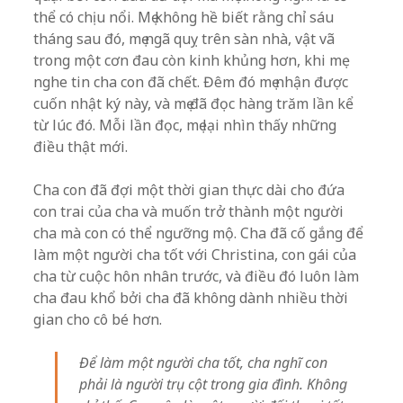
thể có chịu nổi. Mẹ không hề biết rằng chỉ sáu
tháng sau đó, mẹ ngã quỵ trên sàn nhà, vật vã
trong một cơn đau còn kinh khủng hơn, khi mẹ
nghe tin cha con đã chết. Đêm đó mẹ nhận được
cuốn nhật ký này, và mẹ đã đọc hàng trăm lần kể
từ lúc đó. Mỗi lần đọc, mẹ lại nhìn thấy những
điều thật mới.
Cha con đã đợi một thời gian thực dài cho đứa
con trai của cha và muốn trở thành một người
cha mà con có thể ngưỡng mộ. Cha đã cố gắng để
làm một người cha tốt với Christina, con gái của
cha từ cuộc hôn nhân trước, và điều đó luôn làm
cha đau khổ bởi cha đã không dành nhiều thời
gian cho cô bé hơn.
Để làm một người cha tốt, cha nghĩ con
phải là người trụ cột trong gia đình. Không