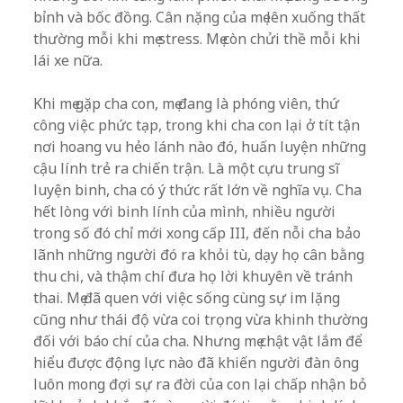
bỉnh và bốc đồng. Cân nặng của mẹ lên xuống thất
thường mỗi khi mẹ stress. Mẹ còn chửi thề mỗi khi
lái xe nữa.
Khi mẹ gặp cha con, mẹ đang là phóng viên, thứ
công việc phức tạp, trong khi cha con lại ở tít tận
nơi hoang vu hẻo lánh nào đó, huấn luyện những
cậu lính trẻ ra chiến trận. Là một cựu trung sĩ
luyện binh, cha có ý thức rất lớn về nghĩa vụ. Cha
hết lòng với binh lính của mình, nhiều người
trong số đó chỉ mới xong cấp III, đến nỗi cha bảo
lãnh những người đó ra khỏi tù, dạy họ cân bằng
thu chi, và thậm chí đưa họ lời khuyên về tránh
thai. Mẹ đã quen với việc sống cùng sự im lặng
cũng như thái độ vừa coi trọng vừa khinh thường
đối với báo chí của cha. Nhưng mẹ chật vật lắm để
hiểu được động lực nào đã khiến người đàn ông
luôn mong đợi sự ra đời của con lại chấp nhận bỏ