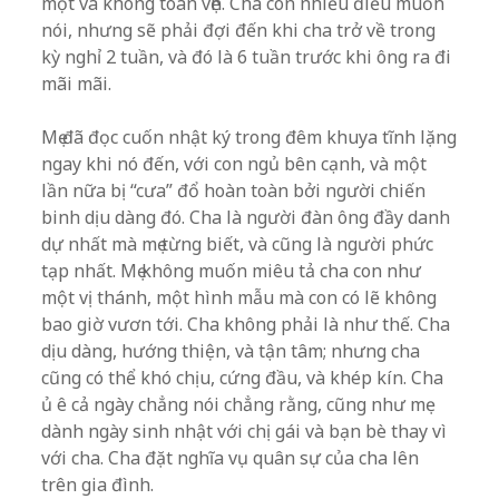
một và không toàn vẹn. Cha còn nhiều điều muốn
nói, nhưng sẽ phải đợi đến khi cha trở về trong
kỳ nghỉ 2 tuần, và đó là 6 tuần trước khi ông ra đi
mãi mãi.
Mẹ đã đọc cuốn nhật ký trong đêm khuya tĩnh lặng
ngay khi nó đến, với con ngủ bên cạnh, và một
lần nữa bị “cưa” đổ hoàn toàn bởi người chiến
binh dịu dàng đó. Cha là người đàn ông đầy danh
dự nhất mà mẹ từng biết, và cũng là người phức
tạp nhất. Mẹ không muốn miêu tả cha con như
một vị thánh, một hình mẫu mà con có lẽ không
bao giờ vươn tới. Cha không phải là như thế. Cha
dịu dàng, hướng thiện, và tận tâm; nhưng cha
cũng có thể khó chịu, cứng đầu, và khép kín. Cha
ủ ê cả ngày chẳng nói chẳng rằng, cũng như mẹ
dành ngày sinh nhật với chị gái và bạn bè thay vì
với cha. Cha đặt nghĩa vụ quân sự của cha lên
trên gia đình.