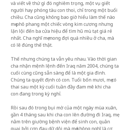
và viết về thứ gì đó nghiêm trọng, một vụ giết
người hay phóng tàu con thoi, chỉ trong một buổi
chiều. Cha cũng không bao giờ hiểu làm thế nào
mẹ phô phang một chiếc vòng kim cương nhưng
lặn lội đến ba cửa hiệu để tìm hũ mù tạt giá rẻ
nhất. Cha nghĩ mẹ mong đợi quá nhiều ở cha, mà
có lẽ đúng thế thật.
Thế nhưng chúng ta vẫn yêu nhau. Vào thời gian
cha nhận mệnh lệnh đến Iraq năm 2004, chúng ta
cuối cùng cũng sẵn sàng để là một gia đình.
Chúng ta quyết định có con. Tuổi bốn mươi, mẹ có
thai sau một kỳ cuối tuần đầy đam mê khi cha
con đang trong kỳ nghỉ.
Rồi sau đó trong bụi mờ của một ngày mùa xuân,
gần 4 tháng sau khi cha con lên đường đi Iraq, mẹ
nằm trên giường bệnh viện để sinh con, quằn
quại bởi cơn đau dữ dội mà mẹ không nghĩ là cơ