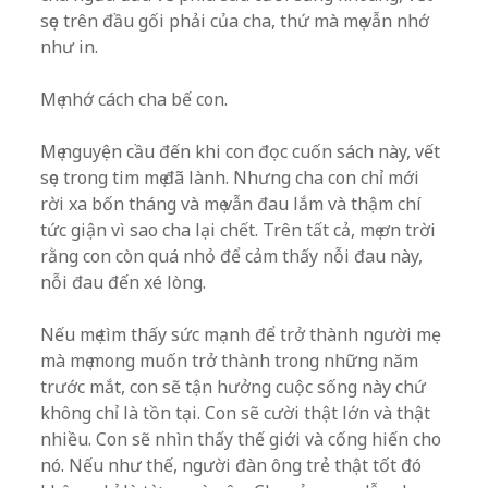
sẹo trên đầu gối phải của cha, thứ mà mẹ vẫn nhớ
như in.
Mẹ nhớ cách cha bế con.
Mẹ nguyện cầu đến khi con đọc cuốn sách này, vết
sẹo trong tim mẹ đã lành. Nhưng cha con chỉ mới
rời xa bốn tháng và mẹ vẫn đau lắm và thậm chí
tức giận vì sao cha lại chết. Trên tất cả, mẹ ơn trời
rằng con còn quá nhỏ để cảm thấy nỗi đau này,
nỗi đau đến xé lòng.
Nếu mẹ tìm thấy sức mạnh để trở thành người mẹ
mà mẹ mong muốn trở thành trong những năm
trước mắt, con sẽ tận hưởng cuộc sống này chứ
không chỉ là tồn tại. Con sẽ cười thật lớn và thật
nhiều. Con sẽ nhìn thấy thế giới và cống hiến cho
nó. Nếu như thế, người đàn ông trẻ thật tốt đó