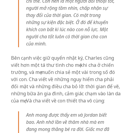
chỉ thế. Con nên là một người đối thoại tốt,
người mở rộng tầm nhìn, chấp nhận sự
thay đổi của thời gian. Có mặt trong
những sự kiện đặc biệt. Ở đó để khuyến
khích con bất kì lúc nào con nỗ lực. Một
người cha tốt luôn có thời gian cho con
của mình.
Bên cạnh việc giữ quyển nhật ký, Charles cũng
viết hơn một tá thư tình cho mẹ khi cha ở chiến
trường, và mẹ muốn chia sẻ một vài trong số đó
với con. Cha viết về những nguy hiểm cha phải
đối mặt và những điều cha bỏ lỡ: thời gian để vẽ,
những bữa ăn gia đình, cảm giác chạm vào làn da
của mẹ. Và cha viết về con thiết tha vô cùng:
Anh mong được thấy em và Jordan biết
bao. Anh nhớ lần về thăm nhà mà em
đang mong thằng bé ra đời. Giấc mơ đã